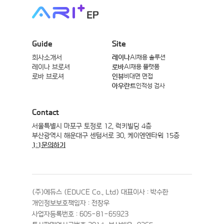
Guide
Site
회사소개서
레이나
AI채용 솔루션
레이나 브로셔
로바
AI채용 플랫폼
로바 브로셔
인뷰
비대면 면접
아우란트
인적성 검사
Contact
서울특별시 마포구 토정로 12, 럭키빌딩 4층
부산광역시 해운대구 센텀서로 30, 케이엔엔타워 15층
1:1문의하기
(주)에듀스 (EDUCE Co., Ltd) 대표이사 : 박수한
개인정보보호책임자 : 전창우
사업자등록번호 : 605-81-65923